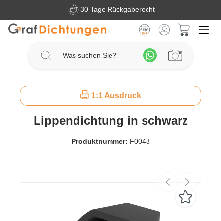
30 Tage Rückgaberecht
Zum Hauptinhalt springen
Warenkorb 
1:1 Ausdruck
Lippendichtung in schwarz
Produktnummer:
F0048
Bildergalerie überspringen