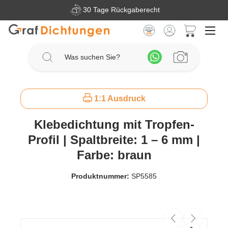
30 Tage Rückgaberecht
Zum Hauptinhalt springen
Warenkorb 
1:1 Ausdruck
Klebedichtung mit Tropfen-
Profil | Spaltbreite: 1 – 6 mm |
Farbe: braun
Produktnummer:
SP5585
Bildergalerie überspringen