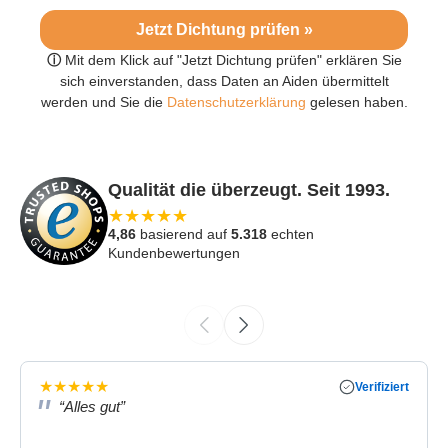
Jetzt Dichtung prüfen »
ⓘ
Mit dem Klick auf "Jetzt Dichtung prüfen" erklären Sie
sich einverstanden, dass Daten an Aiden übermittelt
werden und Sie die
Datenschutzerklärung
gelesen haben.
Qualität die überzeugt. Seit 1993.
★
★
★
★
★
4,86
basierend auf
5.318
echten
Kundenbewertungen
★
★
★
★
★
Verifiziert
“Alles gut”