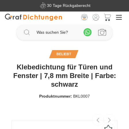
30 Tage Rückgaberecht
Zum Hauptinhalt springen
Warenkorb 
BELIEBT
Klebedichtung für Türen und
Fenster | 7,8 mm Breite | Farbe:
schwarz
Produktnummer:
BKL0007
Bildergalerie überspringen