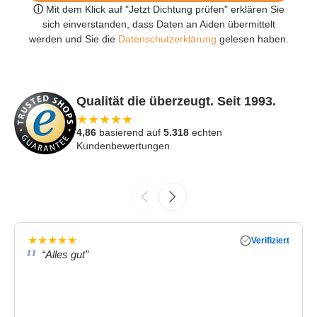
ⓘ
Mit dem Klick auf "Jetzt Dichtung prüfen" erklären Sie
sich einverstanden, dass Daten an Aiden übermittelt
werden und Sie die
Datenschutzerklärung
gelesen haben.
Qualität die überzeugt. Seit 1993.
★
★
★
★
★
4,86
basierend auf
5.318
echten
Kundenbewertungen
★
★
★
★
★
Verifiziert
“Alles gut”