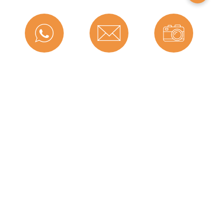
Produktdetails
Farbe:
Schwarz
Falzbreite in mm:
8 mm
Messenger
Kontakt
Bild-Upload
Montageart:
Zum Aufkleben
Material:
TPE (Thermoplastisches
Elastomer)
Maße (H x B):
4 x 8 mm
Selbstklebend:
1
Telefon
Ratgeber
Versand
Hersteller:
Deventer Profile GmbH
Dichtet ab bis zu ...
4
mm:
Graf-Dichtungen GmbH
Form:
V-Dichtung