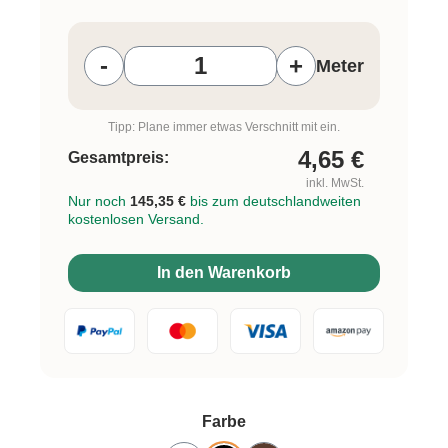
Produkt Anzahl: Gib den gewünschten W
-
+
Meter
Tipp: Plane immer etwas Verschnitt mit ein.
4,65
€
Gesamtpreis:
inkl. MwSt.
Nur noch
145,35 €
bis zum deutschlandweiten
kostenlosen Versand.
In den Warenkorb
auswählen
Farbe