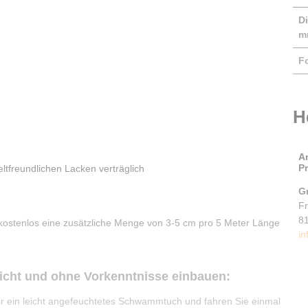
Di
m
F
H
A
P
tfreundlichen Lacken verträglich
G
F
8
 kostenlos eine zusätzliche Menge von 3-5 cm pro 5 Meter Länge
in
eicht und ohne Vorkenntnisse einbauen:
ür ein leicht angefeuchtetes Schwammtuch und fahren Sie einmal