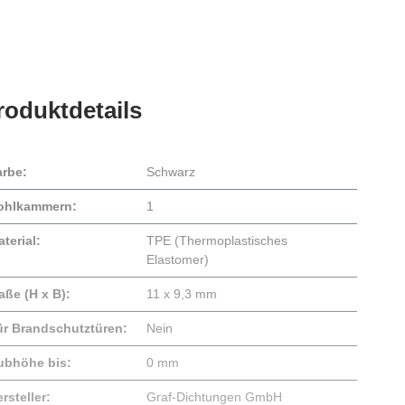
roduktdetails
arbe:
Schwarz
ohlkammern:
1
terial:
TPE (Thermoplastisches
Elastomer)
aße (H x B):
11 x 9,3 mm
ür Brandschutztüren:
Nein
ubhöhe bis:
0 mm
rsteller:
Graf-Dichtungen GmbH