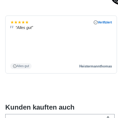
★
★
★
★
★
Verifiziert
“Alles gut”
Heistermannthomas
Alles gut
Kunden kauften auch