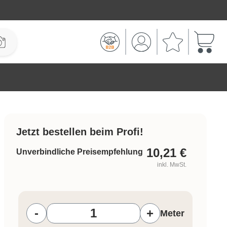
Warenk
Jetzt bestellen beim Profi!
10,21
€
Unverbindliche Preisempfehlung
inkl. MwSt.
Produkt Anzahl: Gib den gewünschten W
-
+
Meter