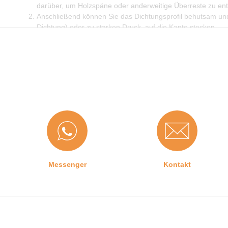
darüber, um Holzspäne oder anderweitige Überreste zu ent
Anschließend können Sie das Dichtungsprofil behutsam un
Dichtung) oder zu starken Druck, auf die Kante stecken.
Messenger
Kontakt
Graf-Dichtungen GmbH
Infos & Al