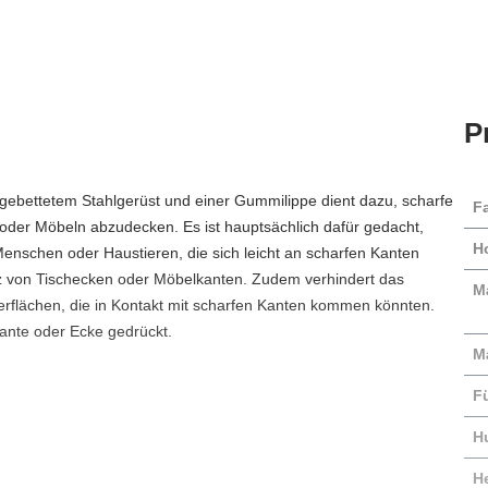
P
gebettetem Stahlgerüst und einer Gummilippe dient dazu, scharfe
F
der Möbeln abzudecken. Es ist hauptsächlich dafür gedacht,
H
Menschen oder Haustieren, die sich leicht an scharfen Kanten
tz von Tischecken oder Möbelkanten. Zudem verhindert das
Ma
flächen, die in Kontakt mit scharfen Kanten kommen könnten.
Kante oder Ecke gedrückt.
M
F
H
He