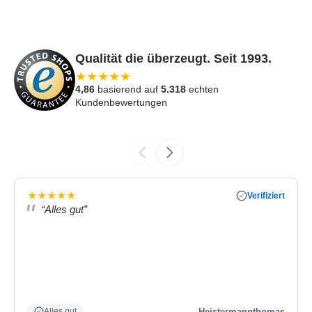
Qualität die überzeugt. Seit 1993.
★
★
★
★
★
4,86
basierend auf
5.318
echten
Kundenbewertungen
★
★
★
★
★
Verifiziert
“Alles gut”
Heistermannthomas
Alles gut