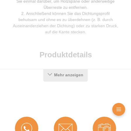
Sie einmal darüber, um Holzspäne oder anderweitige
Überreste zu entfernen.
Anschließend können Sie das Dichtungsprofil
behutsam und ohne es zu überdehnen (z. B. durch
Auseinanderziehen der Dichtung) oder zu starken Druck,
auf die Kante stecken.
Produktdetails
Farbe:
Schwarz
Mehr anzeigen
Hohlkammern:
1
Material:
TPE (Thermoplastisches
Elastomer)
Maße (H x B):
14,5 x 7 mm
Für
Nein