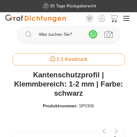
30 Tage Rückgaberecht
Zum Hauptinhalt springen
Warenkorb 
1:1 Ausdruck
Kantenschutzprofil |
Klemmbereich: 1-2 mm | Farbe:
schwarz
Produktnummer:
SP0306
Bildergalerie überspringen