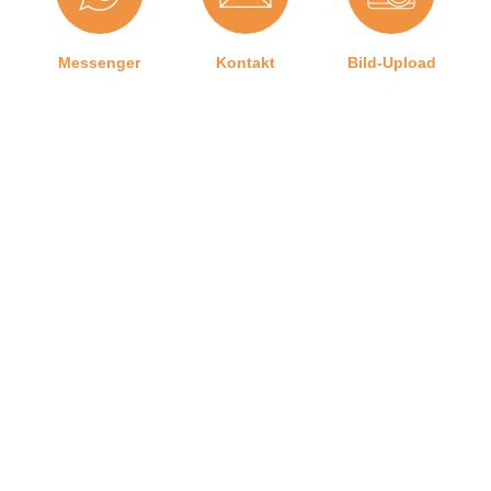
Brandschutztüren:
Hubhöhe bis:
0 mm
Messenger
Kontakt
Bild-Upload
Hersteller:
Graf-Dichtungen GmbH
Form:
U-Form
Herstellerinformationen
Telefon
Ratgeber
Versand
Angaben zum Hersteller (Informationspflichten zur
GPSR Produktsicherheitsverordnung)
Graf-Dichtungen GmbH
Franz-Josef-Delonge Straße 12-14
Graf-Dichtungen GmbH
81249 München, Deutschland
info@graf-dichtungen.de
Kontakt zu uns
Impressum
Jobangebote