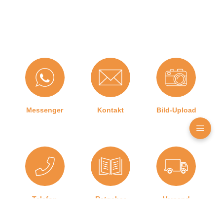
Farbe:
Schwarz
Nutbreite in mm:
2 mm
Material:
TPE (Thermoplastisches
Elastomer)
Maße (H x B):
5 x 10
Messenger
Kontakt
Bild-Upload
Selbstklebend:
0
Für
Nein
Brandschutztüren:
Hersteller:
Graf-Dichtungen GmbH
Für
Nein
Feuerschutztüren:
Telefon
Ratgeber
Versand
Form:
U-Form