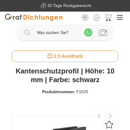
30 Tage Rückgaberecht
Zum Hauptinhalt springen
Warenkorb 
1:1 Ausdruck
Kantenschutzprofil | Höhe: 10
mm | Farbe: schwarz
Produktnummer:
F1025
Bildergalerie überspringen