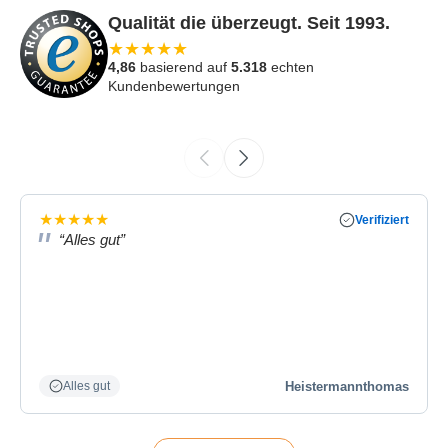
Qualität die überzeugt. Seit 1993.
★
★
★
★
★
4,86
basierend auf
5.318
echten
Kundenbewertungen
★
★
★
★
★
Verifiziert
“Alles gut”
Heistermannthomas
Alles gut