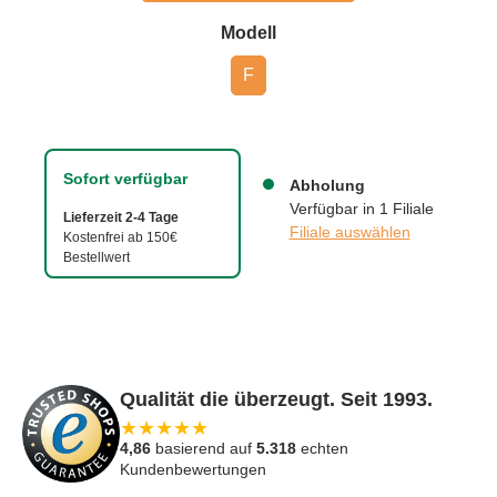
auswählen
Modell
F
Sofort verfügbar
Abholung
Verfügbar in 1 Filiale
Lieferzeit 2-4 Tage
Filiale auswählen
Kostenfrei ab 150€
Bestellwert
Qualität die überzeugt. Seit 1993.
★
★
★
★
★
4,86
basierend auf
5.318
echten
Kundenbewertungen