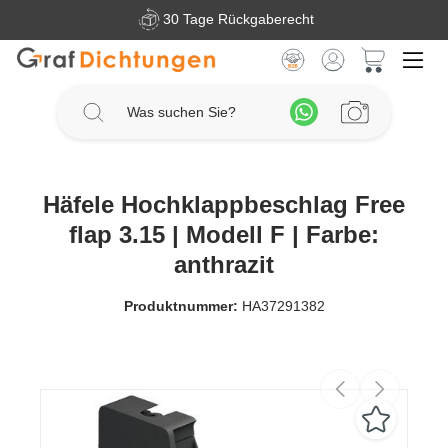
30 Tage Rückgaberecht
Zum Hauptinhalt springen
Warenkorb 
Häfele Hochklappbeschlag Free
flap 3.15 | Modell F | Farbe:
anthrazit
Produktnummer:
HA37291382
Bildergalerie überspringen