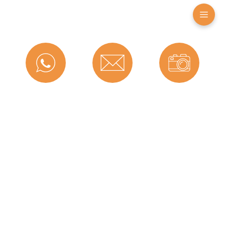
Farbe:
Grau
Nutbreite in mm:
3 mm
Falzbreite in mm:
15 mm
Montageart:
Zum Einnuten
Material:
TPE (Thermoplastisches
Messenger
Kontakt
Bild-Upload
Elastomer)
Maße (H x B):
15 x 25 mm
Hersteller:
Schörghuber
Dichtet ab bis zu ...
9
mm:
Telefon
Ratgeber
Versand
Herstellerinformationen