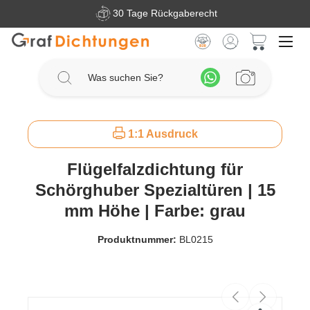
30 Tage Rückgaberecht
Zum Hauptinhalt springen
Warenkorb 
1:1 Ausdruck
Flügelfalzdichtung für
Schörghuber Spezialtüren | 15
mm Höhe | Farbe: grau
Produktnummer:
BL0215
Bildergalerie überspringen