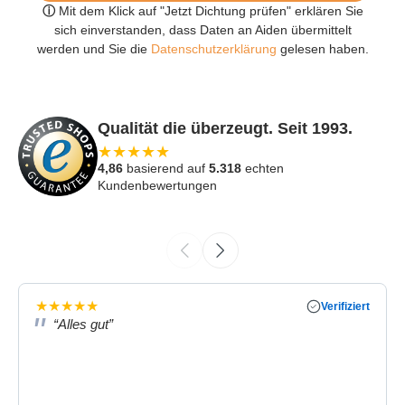
ⓘ
Mit dem Klick auf "Jetzt Dichtung prüfen" erklären Sie
sich einverstanden, dass Daten an Aiden übermittelt
werden und Sie die
Datenschutzerklärung
gelesen haben.
Qualität die überzeugt. Seit 1993.
★
★
★
★
★
4,86
basierend auf
5.318
echten
Kundenbewertungen
★
★
★
★
★
Verifiziert
“Alles gut”