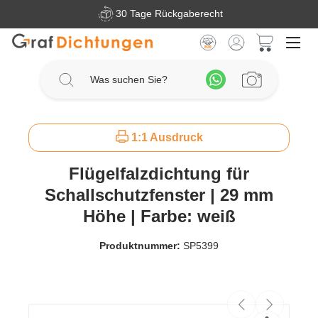
30 Tage Rückgaberecht
Zum Hauptinhalt springen
Warenkorb 
1:1 Ausdruck
Flügelfalzdichtung für
Schallschutzfenster | 29 mm
Höhe | Farbe: weiß
Produktnummer:
SP5399
Bildergalerie überspringen