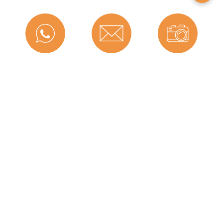
Farbe:
Weiß
Nutbreite in mm:
4 mm
Falzbreite in mm:
20 mm
Messenger
Kontakt
Bild-Upload
Hohlkammern:
3
Montageart:
Zum Einnuten
Material:
CEGRAN
Maße (H x B):
27 x 7,4 mm
Telefon
Ratgeber
Versand
Selbstklebend:
Nein
Hersteller:
Graf-Dichtungen GmbH
Dichtet ab bis zu ... mm:
20
Graf-Dichtungen GmbH