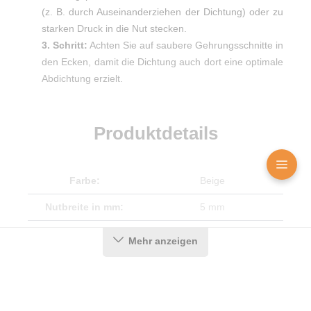
(z. B. durch Auseinanderziehen der Dichtung) oder zu
starken Druck in die Nut stecken.
3. Schritt:
Achten Sie auf saubere Gehrungsschnitte in
den Ecken, damit die Dichtung auch dort eine optimale
Abdichtung erzielt.
Produktdetails
Farbe:
Beige
Nutbreite in mm:
5 mm
Falzbreite in mm:
12 mm
Mehr anzeigen
Hohlkammern:
2
Montageart:
Zum Einnuten