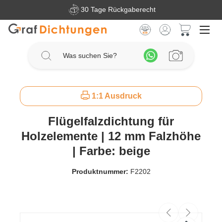
30 Tage Rückgaberecht
Zum Hauptinhalt springen
Warenkorb 
1:1 Ausdruck
Flügelfalzdichtung für
Holzelemente | 12 mm Falzhöhe
| Farbe: beige
Produktnummer:
F2202
Bildergalerie überspringen