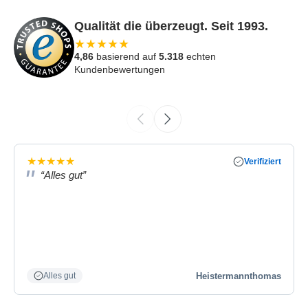
Qualität die überzeugt. Seit 1993.
★
★
★
★
★
4,86
basierend auf
5.318
echten
Kundenbewertungen
★
★
★
★
★
Verifiziert
“Alles gut”
Heistermannthomas
Alles gut