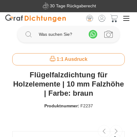
30 Tage Rückgaberecht
Zum Hauptinhalt springen
Warenkorb 
1:1 Ausdruck
Flügelfalzdichtung für
Holzelemente | 10 mm Falzhöhe
| Farbe: braun
Produktnummer:
F2237
Bildergalerie überspringen