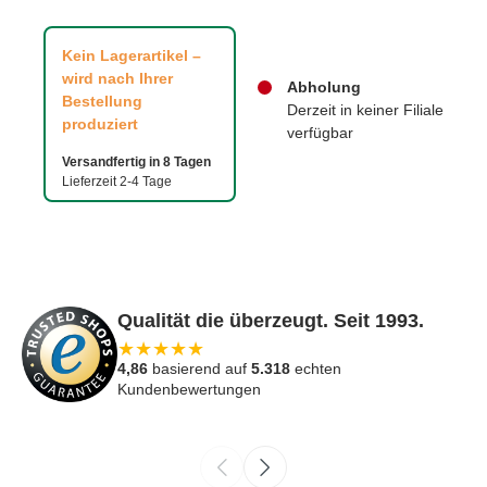
Kein Lagerartikel –
wird nach Ihrer
Abholung
Bestellung
Derzeit in keiner Filiale
produziert
verfügbar
Versandfertig in 8 Tagen
Lieferzeit 2-4 Tage
Qualität die überzeugt. Seit 1993.
★
★
★
★
★
4,86
basierend auf
5.318
echten
Kundenbewertungen