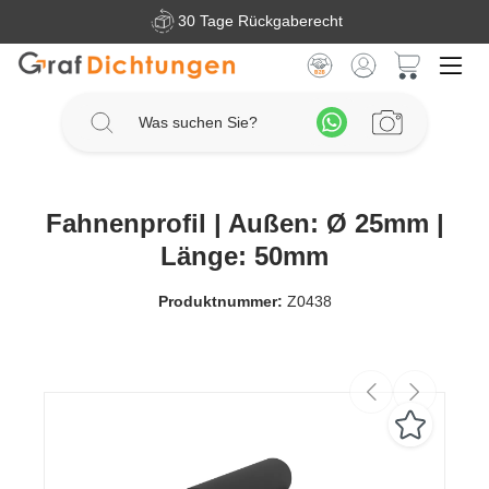
30 Tage Rückgaberecht
Zum Hauptinhalt springen
Warenkorb 
Fahnenprofil | Außen: Ø 25mm |
Länge: 50mm
Produktnummer:
Z0438
Bildergalerie überspringen