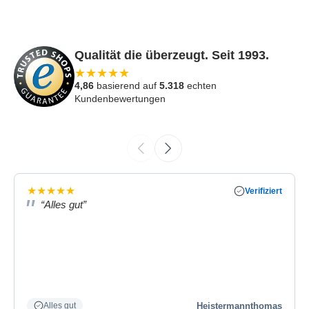
Qualität die überzeugt. Seit 1993.
★
★
★
★
★
4,86
basierend auf
5.318
echten
Kundenbewertungen
★
★
★
★
★
Verifiziert
“Alles gut”
Heistermannthomas
Alles gut