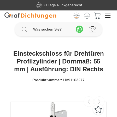
30 Tage Rückgaberecht
Zum Hauptinhalt springen
Warenkorb 
Einsteckschloss für Drehtüren
Profilzylinder | Dornmaß: 55
mm | Ausführung: DIN Rechts
Produktnummer:
HA91103277
Bildergalerie überspringen