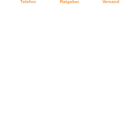
Telefon
Ratgeber
Versand
Graf-Dichtungen GmbH
Kontakt zu uns
Impressum
Jobangebote
Datenschutz
AGB
Barrierefreiheitserklärung
Widerrufsrecht und Widerrufsformular
Privatsphäre-Einstellungen
Vertrag widerrufen