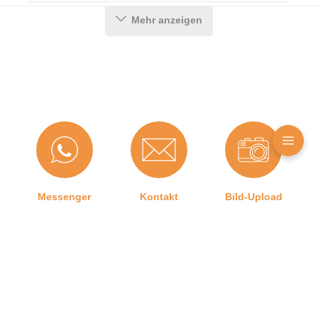
Eckenform:
Für den Flügel
Mehr anzeigen
Hersteller:
Graf-Dichtungen GmbH
Herstellerinformationen
Angaben zum Hersteller (Informationspflichten zur
GPSR Produktsicherheitsverordnung)
Graf-Dichtungen GmbH
Franz-Josef-Delonge Straße 12-14
Messenger
Kontakt
Bild-Upload
81249 München, Deutschland
info@graf-dichtungen.de