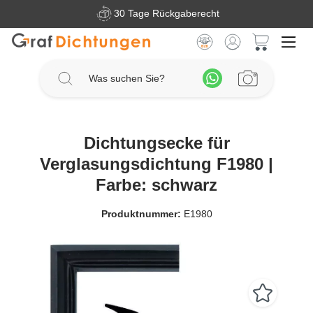
30 Tage Rückgaberecht
Zum Hauptinhalt springen
Warenkorb 
Dichtungsecke für
Verglasungsdichtung F1980 |
Farbe: schwarz
Produktnummer:
E1980
Bildergalerie überspringen