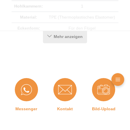
Hohlkammern:
1
Material:
TPE (Thermoplastisches Elastomer)
Eckenform:
Für den Flügel
Mehr anzeigen
Hersteller:
Graf-Dichtungen GmbH
Herstellerinformationen
Angaben zum Hersteller (Informationspflichten zur
GPSR Produktsicherheitsverordnung)
Graf-Dichtungen GmbH
Franz-Josef-Delonge Straße 12-14
81249 München, Deutschland
Messenger
Kontakt
Bild-Upload
info@graf-dichtungen.de