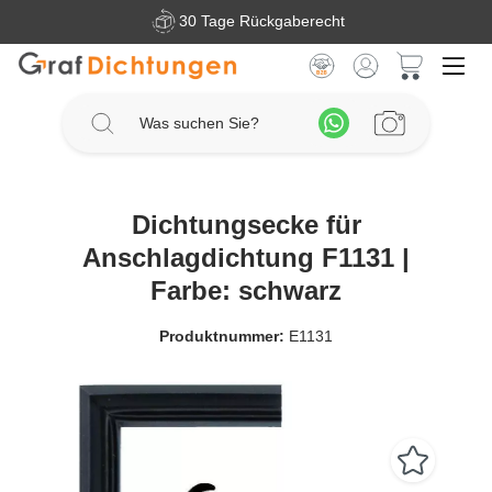
30 Tage Rückgaberecht
Zum Hauptinhalt springen
Warenkorb 
Dichtungsecke für
Anschlagdichtung F1131 |
Farbe: schwarz
Produktnummer:
E1131
Bildergalerie überspringen