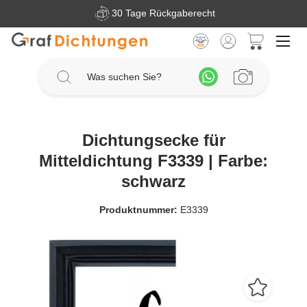
30 Tage Rückgaberecht
Zum Hauptinhalt springen
Warenkorb 
Dichtungsecke für
Mitteldichtung F3339 | Farbe:
schwarz
Produktnummer:
E3339
Bildergalerie überspringen