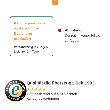
-
Kein Lagerartikel –
wird nach Ihrer
Abholung
Bestellung
Derzeit in keiner Filiale
produziert
verfügbar
Versandfertig in 7 Tagen
Lieferzeit 2-4 Tage
Qualität die überzeugt. Seit 1993.
★
★
★
★
★
4,86
basierend auf
5.318
echten
Kundenbewertungen