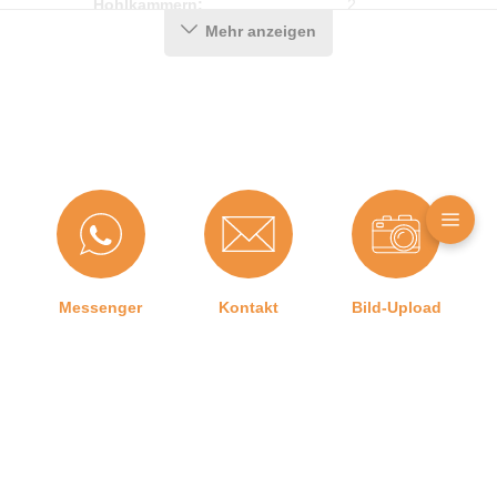
Hohlkammern:
2
Mehr anzeigen
Material:
CEGRAN
Maße (H x B):
29 x 21
Für Brandschutztüren:
Nein
Eckenform:
für den Blendrahmen
Hersteller:
Graf-Dichtungen GmbH
Für Feuerschutztüren:
Nein
Messenger
Kontakt
Bild-Upload
Herstellerinformationen
Angaben zum Hersteller (Informationspflichten zur
GPSR Produktsicherheitsverordnung)
Graf-Dichtungen GmbH
Franz-Josef-Delonge Straße 12-14