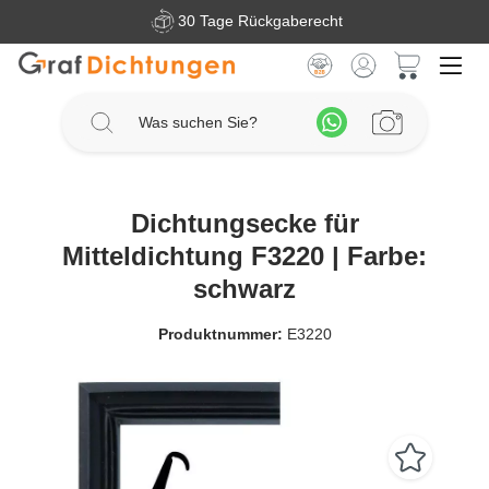
30 Tage Rückgaberecht
Zum Hauptinhalt springen
Warenkorb 
Dichtungsecke für
Mitteldichtung F3220 | Farbe:
schwarz
Produktnummer:
E3220
Bildergalerie überspringen