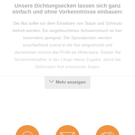
Unsere Dichtungsecken lassen sich ganz
einfach und ohne Vorkenntnisse einbauen:
Die Nut sollte vor dem Einsetzen von Staub und Schmutz
befreit werden. Ein angefeuchtetes Schwammtuch ist hier
besonders geeignet. Die Spezialecken werden
anschließend zuerst in die Nut eingedrückt und
dazwischen kommt das Profil als Meterware. Geben Sie
Sicherheitshalber in der Länge etwas Zugabe, damit die
Stoßenden fest aneinander liegen.
Produktdetails
Mehr anzeigen
Farbe:
Grau
Hohlkammern:
2
Material:
TPE (Thermoplastisches
Elastomer)