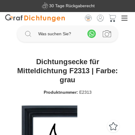
30 Tage Rückgaberecht
Zum Hauptinhalt springen
Warenkorb 
Dichtungsecke für
Mitteldichtung F2313 | Farbe:
grau
Produktnummer:
E2313
Bildergalerie überspringen