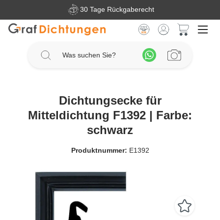
30 Tage Rückgaberecht
Zum Hauptinhalt springen
Warenkorb 
Dichtungsecke für
Mitteldichtung F1392 | Farbe:
schwarz
Produktnummer:
E1392
Bildergalerie überspringen