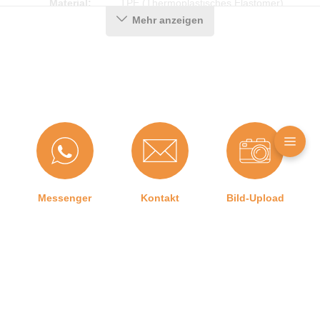
Material:
TPE (Thermoplastisches Elastomer)
Mehr anzeigen
Eckenform:
Für den Stock
Hersteller:
Graf-Dichtungen GmbH
Herstellerinformationen
Angaben zum Hersteller (Informationspflichten zur
GPSR Produktsicherheitsverordnung)
Graf-Dichtungen GmbH
Messenger
Kontakt
Bild-Upload
Franz-Josef-Delonge Straße 12-14
81249 München, Deutschland
info@graf-dichtungen.de