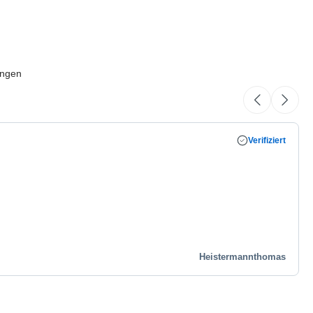
ungen
Verifiziert
Heistermannthomas