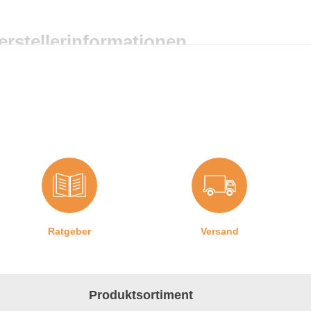
erstellerinformationen
ngaben zum Hersteller (Informationspflichten zur GPSR
roduktsicherheitsverordnung)
raf-Dichtungen GmbH
ranz-Josef-Delonge Straße 12-14
1249 München, Deutschland
fo@graf-dichtungen.de
Ratgeber
Versand
Produktsortiment