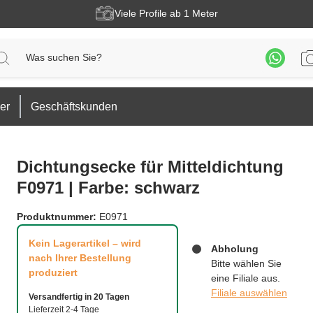
Viele Profile ab 1 Meter
er
Geschäftskunden
Dichtungsecke für Mitteldichtung
F0971 | Farbe: schwarz
Produktnummer:
E0971
Kein Lagerartikel – wird
Abholung
nach Ihrer Bestellung
Bitte wählen Sie
produziert
eine Filiale aus.
Filiale auswählen
Versandfertig in 20 Tagen
Lieferzeit 2-4 Tage