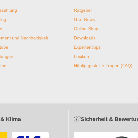
ezahlung
Ratgeber
log
Graf-News
s
Online-Shop
ent und Nachhaltigkeit
Downloads
tube
Expertentipps
htungen
Lexikon
ramm
Häufig gestellte Fragen (FAQ)
 & Klima
Sicherheit & Bewert