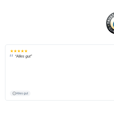
★
★
★
★
★
“Alles gut”
Alles gut