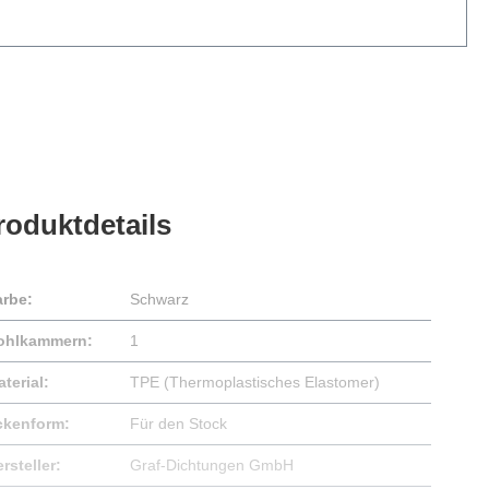
roduktdetails
arbe:
Schwarz
ohlkammern:
1
terial:
TPE (Thermoplastisches Elastomer)
ckenform:
Für den Stock
rsteller:
Graf-Dichtungen GmbH