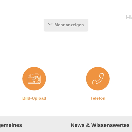
H
Mehr anzeigen
A
P
G
 Obwohl sie oben gleich aussehen, sind die Profilecken für den
F
gel nicht identisch. Sie sind Spiegelverkehrt.
8
in
e von geschweißten Dichtungsecken bei Rahmen und Flügel
.
ch und ohne Vorkenntnisse einbauen:
Bild-Upload
Telefon
feuchtes Schwammtuch. Die Spezialecken werden anschließend
als Meterware. Geben Sie Sicherheitshalber in der Länge etwas
lgemeines
News & Wissenswertes