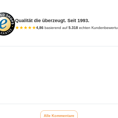
Qualität die überzeugt. Seit 1993.
★
★
★
★
★
4,86
basierend auf
5.318
echten Kundenbewert
Alle Kommentare