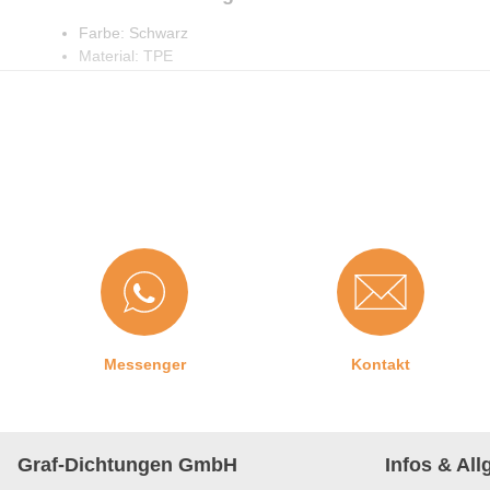
Farbe: Schwarz
Material: TPE
Geeignet für: Fensterrahmen, Türrahmen, Blendrahmen
Besonderheit von Dichtungsecken
Beachten Sie, dass die Ecke für Ihre Zwecke passend sein muss.
innenliegenden Fensterrahmen und den außenliegenden Fensterflü
Mehr dazu erfahren Sie in unserem Youtube-Video:
Unterschied
Unsere Dichtungsecken lassen sich ganz einfa
Messenger
Kontakt
Für die Reinigung der Nut vor dem Einbau empfiehlt sich ein 
zuerst in die Nut eingedrückt und dazwischen kommt das Profil 
Zugabe, damit die Stoßenden fest aneinander liegen.
Graf-Dichtungen GmbH
Infos & Al