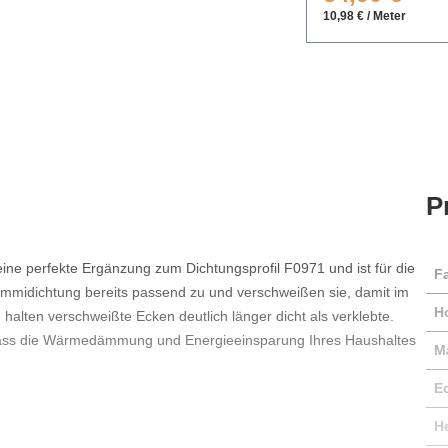
10,98 € / Meter
P
eine perfekte Ergänzung zum Dichtungsprofil F0971 und ist für die
F
mmidichtung bereits passend zu und verschweißen sie, damit im
H
halten verschweißte Ecken deutlich länger dicht als verklebte.
 dass die Wärmedämmung und Energieeinsparung Ihres Haushaltes
Ma
E
He