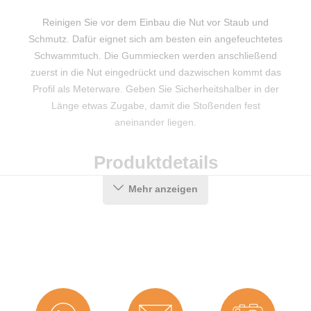
Reinigen Sie vor dem Einbau die Nut vor Staub und
Schmutz. Dafür eignet sich am besten ein angefeuchtetes
Schwammtuch. Die Gummiecken werden anschließend
zuerst in die Nut eingedrückt und dazwischen kommt das
Profil als Meterware. Geben Sie Sicherheitshalber in der
Länge etwas Zugabe, damit die Stoßenden fest
aneinander liegen.
Produktdetails
Mehr anzeigen
Farbe:
Schwarz
Material:
TPE (Thermoplastisches Elastomer)
Eckenform:
Für den Flügel
Hersteller:
Graf-Dichtungen GmbH