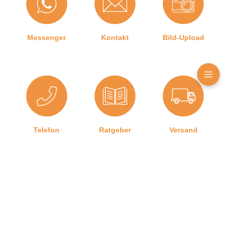
Herstellerinformationen
Messenger
Kontakt
Bild-Upload
Angaben zum Hersteller (Informationspflichten zur
GPSR Produktsicherheitsverordnung)
Graf-Dichtungen GmbH
Franz-Josef-Delonge Straße 12-14
81249 München, Deutschland
info@graf-dichtungen.de
Telefon
Ratgeber
Versand
Graf-Dichtungen GmbH
Kontakt zu uns
Impressum