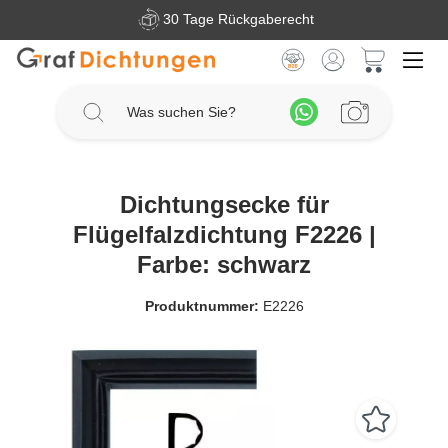
30 Tage Rückgaberecht
Zum Hauptinhalt springen
Warenkorb 
Dichtungsecke für
Flügelfalzdichtung F2226 |
Farbe: schwarz
Produktnummer:
E2226
Bildergalerie überspringen