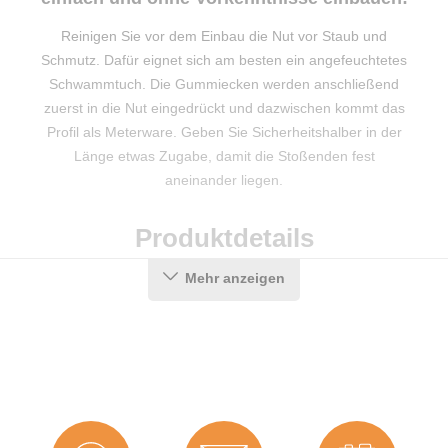
Reinigen Sie vor dem Einbau die Nut vor Staub und
Schmutz. Dafür eignet sich am besten ein angefeuchtetes
Schwammtuch. Die Gummiecken werden anschließend
zuerst in die Nut eingedrückt und dazwischen kommt das
Profil als Meterware. Geben Sie Sicherheitshalber in der
Länge etwas Zugabe, damit die Stoßenden fest
aneinander liegen.
Produktdetails
Mehr anzeigen
Farbe:
Schwarz
Material:
TPE (Thermoplastisches Elastomer)
Eckenform:
Für den Flügel
Hersteller:
Graf-Dichtungen GmbH