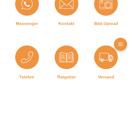
Herstellerinformationen
Messenger
Kontakt
Bild-Upload
Angaben zum Hersteller (Informationspflichten zur
GPSR Produktsicherheitsverordnung)
Graf-Dichtungen GmbH
Franz-Josef-Delonge Straße 12-14
81249 München, Deutschland
info@graf-dichtungen.de
Telefon
Ratgeber
Versand
Graf-Dichtungen GmbH
Kontakt zu uns
Impressum