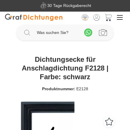
30 Tage Rückgaberecht
Zum Hauptinhalt springen
Warenkorb 
Dichtungsecke für
Anschlagdichtung F2128 |
Farbe: schwarz
Produktnummer:
E2128
Bildergalerie überspringen