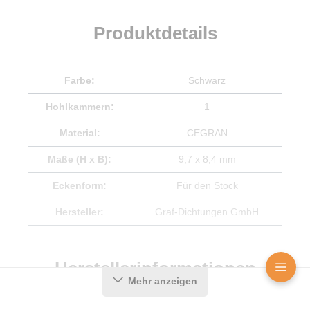
Produktdetails
Farbe:
Schwarz
Hohlkammern:
1
Material:
CEGRAN
Maße (H x B):
9,7 x 8,4 mm
Eckenform:
Für den Stock
Hersteller:
Graf-Dichtungen GmbH
Herstellerinformationen
Mehr anzeigen
Angaben zum Hersteller (Informationspflichten zur