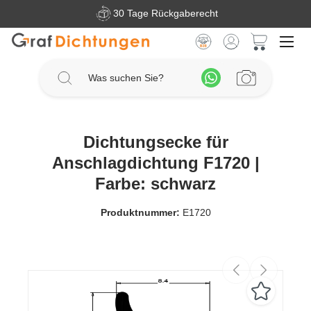
30 Tage Rückgaberecht
Zum Hauptinhalt springen
Warenkorb 
Dichtungsecke für
Anschlagdichtung F1720 |
Farbe: schwarz
Produktnummer:
E1720
Bildergalerie überspringen