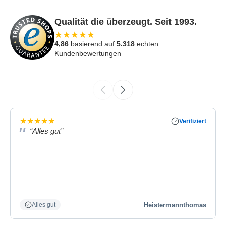
Qualität die überzeugt. Seit 1993.
★
★
★
★
★
4,86
basierend auf
5.318
echten
Kundenbewertungen
★
★
★
★
★
Verifiziert
“Alles gut”
Heistermannthomas
Alles gut