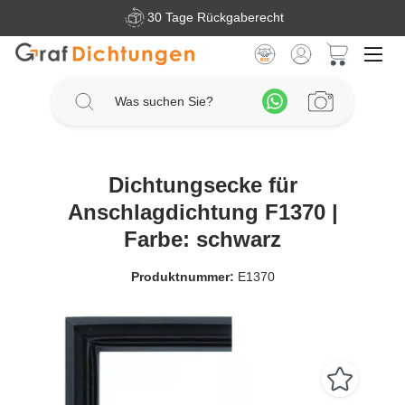
30 Tage Rückgaberecht
Zum Hauptinhalt springen
Warenkorb 
Dichtungsecke für
Anschlagdichtung F1370 |
Farbe: schwarz
Produktnummer:
E1370
Bildergalerie überspringen