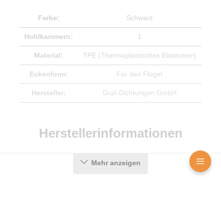
Farbe:
Schwarz
Hohlkammern:
1
Material:
TPE (Thermoplastisches Elastomer)
Eckenform:
Für den Flügel
Hersteller:
Graf-Dichtungen GmbH
Herstellerinformationen
Angaben zum Hersteller (Informationspflichten zur
Mehr anzeigen
GPSR Produktsicherheitsverordnung)
Graf-Dichtungen GmbH
Franz-Josef-Delonge Straße 12-14
81249 München, Deutschland
info@graf-dichtungen.de