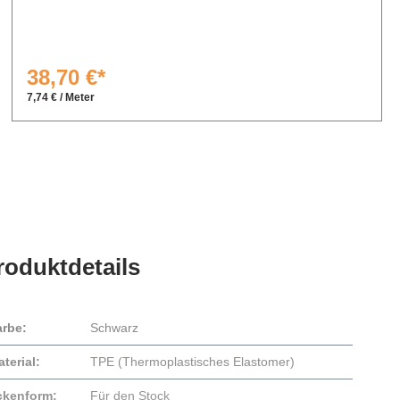
38,70 €*
7,74 € / Meter
roduktdetails
arbe:
Schwarz
terial:
TPE (Thermoplastisches Elastomer)
ckenform:
Für den Stock