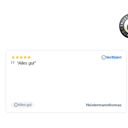
★
★
★
★
★
Verifiziert
“Alles gut”
Heistermannthomas
Alles gut