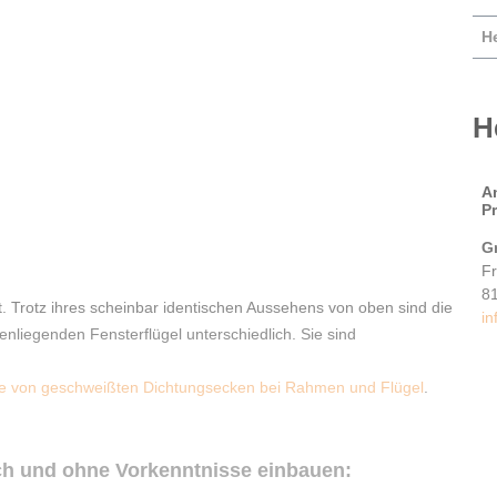
He
H
A
P
G
F
8
 Trotz ihres scheinbar identischen Aussehens von oben sind die
in
liegenden Fensterflügel unterschiedlich. Sie sind
e von geschweißten Dichtungsecken bei Rahmen und Flügel
.
ch und ohne Vorkenntnisse einbauen: