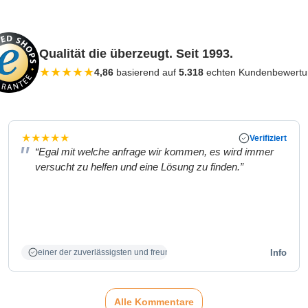
Qualität die überzeugt. Seit 1993.
★
★
★
★
★
4,86
basierend auf
5.318
echten Kundenbewert
★
★
★
★
★
Verifiziert
“Egal mit welche anfrage wir kommen, es wird immer
versucht zu helfen und eine Lösung zu finden.”
Info
einer der zuverlässigsten und freundlichsten Partner
Alle Kommentare