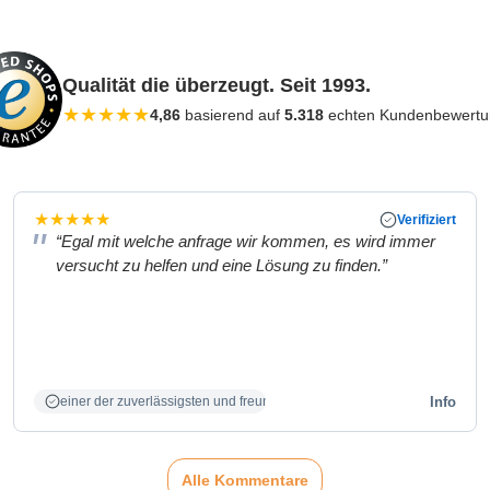
Qualität die überzeugt. Seit 1993.
★
★
★
★
★
4,86
basierend auf
5.318
echten Kundenbewert
★
★
★
★
★
Verifiziert
“Egal mit welche anfrage wir kommen, es wird immer
versucht zu helfen und eine Lösung zu finden.”
Info
einer der zuverlässigsten und freundlichsten Partner
Alle Kommentare