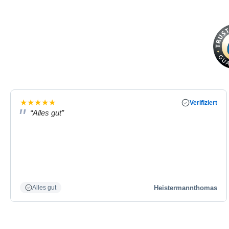
★
★
★
★
★
Verifiziert
“Alles gut”
Heistermannthomas
Alles gut