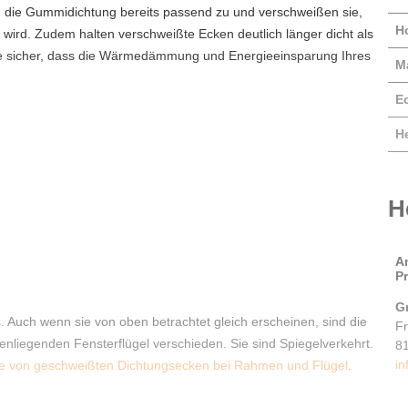
 die Gummidichtung bereits passend zu und verschweißen sie,
H
t wird. Zudem halten verschweißte Ecken deutlich länger dicht als
ie sicher, dass die Wärmedämmung und Energieeinsparung Ihres
Ma
E
He
H
A
P
G
 Auch wenn sie von oben betrachtet gleich erscheinen, sind die
F
nliegenden Fensterflügel verschieden. Sie sind Spiegelverkehrt.
8
in
e von geschweißten Dichtungsecken bei Rahmen und Flügel
.