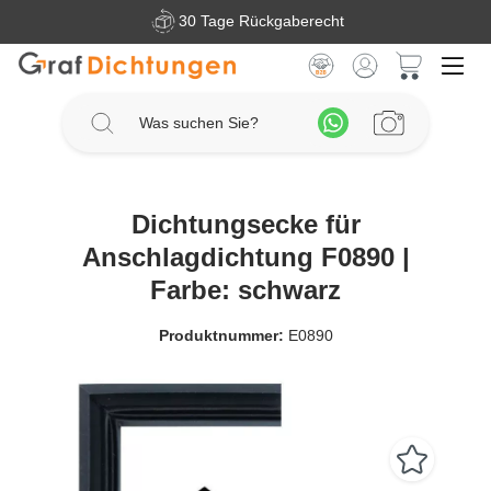
30 Tage Rückgaberecht
Zum Hauptinhalt springen
Warenkorb 
Dichtungsecke für
Anschlagdichtung F0890 |
Farbe: schwarz
Produktnummer:
E0890
Bildergalerie überspringen