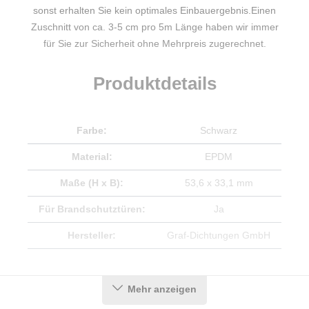
sonst erhalten Sie kein optimales Einbauergebnis.Einen
Zuschnitt von ca. 3-5 cm pro 5m Länge haben wir immer
für Sie zur Sicherheit ohne Mehrpreis zugerechnet.
Produktdetails
Farbe:
Schwarz
Material:
EPDM
Maße (H x B):
53,6 x 33,1 mm
Für Brandschutztüren:
Ja
Hersteller:
Graf-Dichtungen GmbH
Herstellerinformationen
Mehr anzeigen