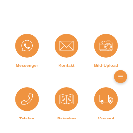
Angaben zum Hersteller (Informationspflichten zur
GPSR Produktsicherheitsverordnung)
Graf-Dichtungen GmbH
Franz-Josef-Delonge Straße 12-14
81249 München, Deutschland
info@graf-dichtungen.de
Messenger
Kontakt
Bild-Upload
Telefon
Ratgeber
Versand