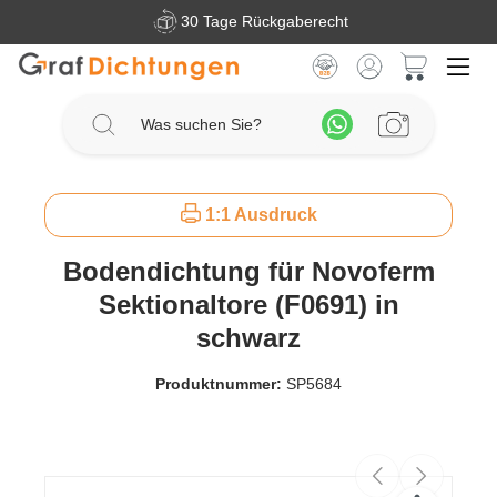
30 Tage Rückgaberecht
Zum Hauptinhalt springen
Warenkorb 
1:1 Ausdruck
Bodendichtung für Novoferm
Sektionaltore (F0691) in
schwarz
Produktnummer:
SP5684
Bildergalerie überspringen