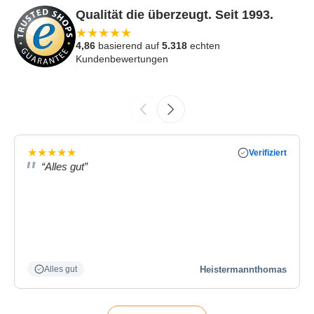
Qualität die überzeugt. Seit 1993.
★
★
★
★
★
4,86
basierend auf
5.318
echten
Kundenbewertungen
★
★
★
★
★
Verifiziert
“Alles gut”
Heistermannthomas
Alles gut