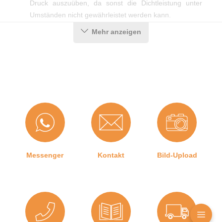
Druck auszuüben, da sonst die Dichtleistung unter
Umständen nicht gewährleistet werden kann.
Mehr anzeigen
Produktdetails
Farbe:
Schwarz
Material:
EPDM
Einbauort:
Kotflügel
, Tür
, Tür
Hersteller:
Graf-Dichtungen GmbH
Messenger
Kontakt
Bild-Upload
Herstellerinformationen
Angaben zum Hersteller (Informationspflichten zur
GPSR Produktsicherheitsverordnung)