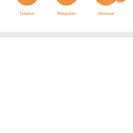
Graf-Dichtungen GmbH
Telefon
Ratgeber
Versand
Franz-Josef-Delonge Straße 12-14
81249 München, Deutschland
info@graf-dichtungen.de
Graf-Dichtungen GmbH
Kontakt zu uns
Impressum
Jobangebote
Datenschutz
AGB
Barrierefreiheitserklärung
Widerrufsrecht und Widerrufsformular
Privatsphäre-Einstellungen
Vertrag widerrufen