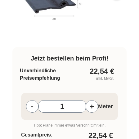
Jetzt bestellen beim Profi!
22,54
€
Unverbindliche
Preisempfehlung
inkl. MwSt.
Produkt Anzahl: Gib den gewünschten W
-
+
Meter
Tipp: Plane immer etwas Verschnitt mit ein.
22,54
€
Gesamtpreis: