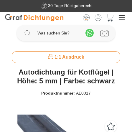
30 Tage Rückgaberecht
Zum Hauptinhalt springen
Warenkorb 
1:1 Ausdruck
Autodichtung für Kotflügel |
Höhe: 5 mm | Farbe: schwarz
Produktnummer:
AE0017
Bildergalerie überspringen