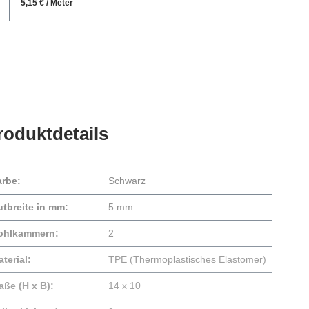
5,15 € / Meter
roduktdetails
arbe:
Schwarz
utbreite in mm:
5 mm
ohlkammern:
2
terial:
TPE (Thermoplastisches Elastomer)
aße (H x B):
14 x 10