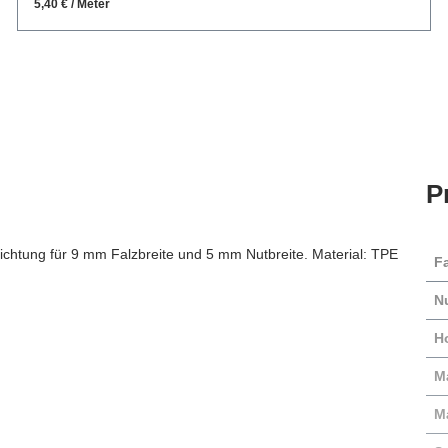
5,40 € / Meter
P
htung für 9 mm Falzbreite und 5 mm Nutbreite. Material: TPE
F
N
H
Ma
M