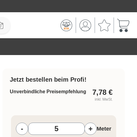
Warenk
Jetzt bestellen beim Profi!
7,78
€
Unverbindliche Preisempfehlung
inkl. MwSt.
Produkt Anzahl: Gib den gewünschten W
-
+
Meter