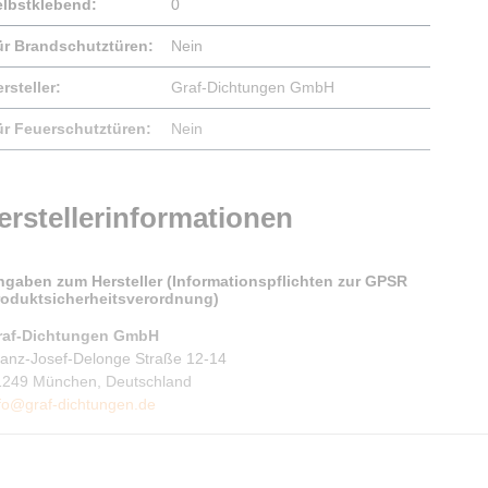
elbstklebend:
0
ür Brandschutztüren:
Nein
rsteller:
Graf-Dichtungen GmbH
ür Feuerschutztüren:
Nein
erstellerinformationen
ngaben zum Hersteller (Informationspflichten zur GPSR
roduktsicherheitsverordnung)
raf-Dichtungen GmbH
ranz-Josef-Delonge Straße 12-14
1249 München, Deutschland
fo@graf-dichtungen.de