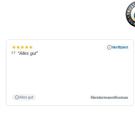
★
★
★
★
★
Verifiziert
“Alles gut”
Heistermannthomas
Alles gut