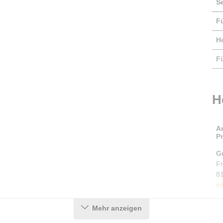
S
F
He
F
H
A
P
G
F
8
in
Mehr anzeigen