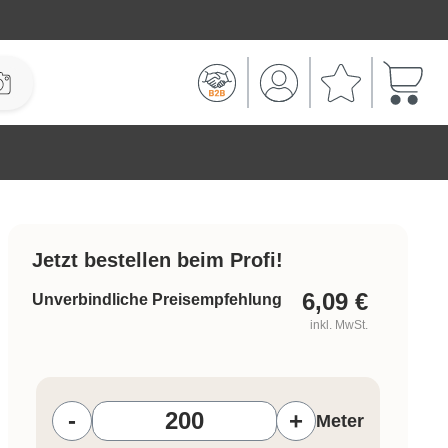
Warenk
Jetzt bestellen beim Profi!
6,09
€
Unverbindliche Preisempfehlung
inkl. MwSt.
Produkt Anzahl: Gib den gewünschten W
-
+
Meter