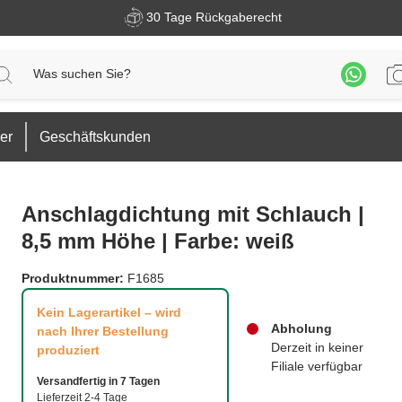
30 Tage Rückgaberecht
er
Geschäftskunden
Anschlagdichtung mit Schlauch |
8,5 mm Höhe | Farbe: weiß
Produktnummer:
F1685
Kein Lagerartikel – wird
Abholung
nach Ihrer Bestellung
Derzeit in keiner
produziert
Filiale verfügbar
Versandfertig in 7 Tagen
Lieferzeit 2-4 Tage