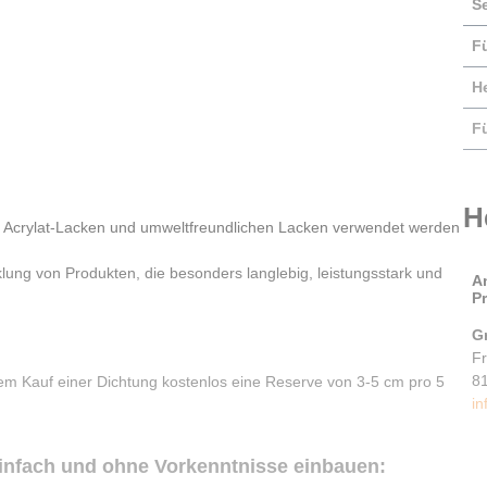
S
F
He
F
H
 Acrylat-Lacken und umweltfreundlichen Lacken verwendet werden
klung von Produkten, die besonders langlebig, leistungsstark und
A
P
G
F
8
em Kauf einer Dichtung kostenlos eine Reserve von 3-5 cm pro 5
in
infach und ohne Vorkenntnisse einbauen: