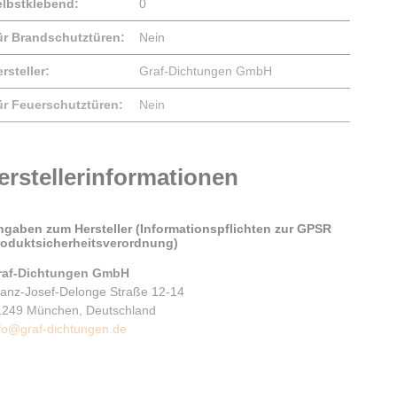
elbstklebend:
0
ür Brandschutztüren:
Nein
rsteller:
Graf-Dichtungen GmbH
ür Feuerschutztüren:
Nein
erstellerinformationen
ngaben zum Hersteller (Informationspflichten zur GPSR
roduktsicherheitsverordnung)
raf-Dichtungen GmbH
ranz-Josef-Delonge Straße 12-14
1249 München, Deutschland
fo@graf-dichtungen.de