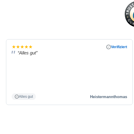
★
★
★
★
★
Verifiziert
“Alles gut”
Heistermannthomas
Alles gut