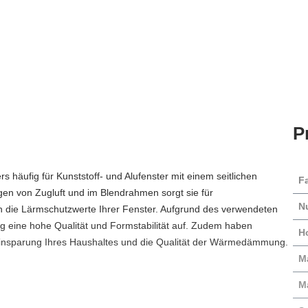
P
s häufig für Kunststoff- und Alufenster mit einem seitlichen
F
gen von Zugluft und im Blendrahmen sorgt sie für
N
ch die Lärmschutzwerte Ihrer Fenster. Aufgrund des verwendeten
g eine hohe Qualität und Formstabilität auf. Zudem haben
H
eeinsparung Ihres Haushaltes und die Qualität der Wärmedämmung.
Ma
M