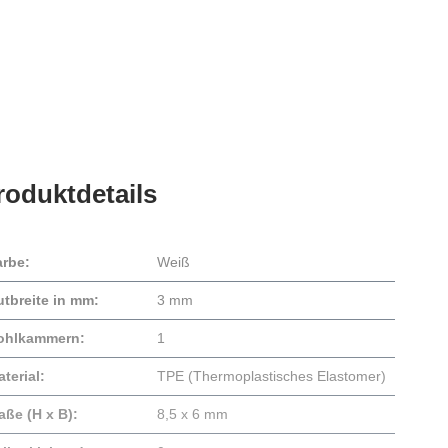
roduktdetails
arbe:
Weiß
utbreite in mm:
3 mm
ohlkammern:
1
terial:
TPE (Thermoplastisches Elastomer)
aße (H x B):
8,5 x 6 mm