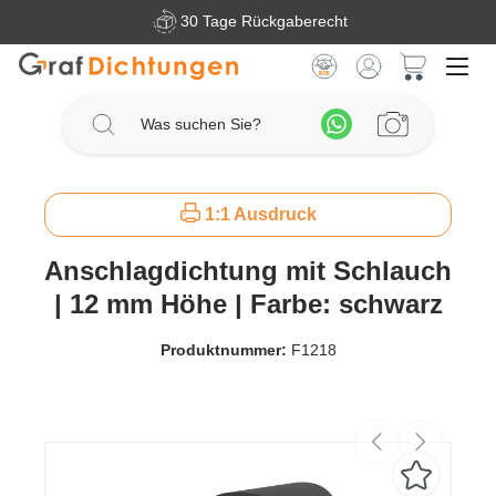
30 Tage Rückgaberecht
Zum Hauptinhalt springen
Warenkorb 
1:1 Ausdruck
Anschlagdichtung mit Schlauch
| 12 mm Höhe | Farbe: schwarz
Produktnummer:
F1218
Bildergalerie überspringen