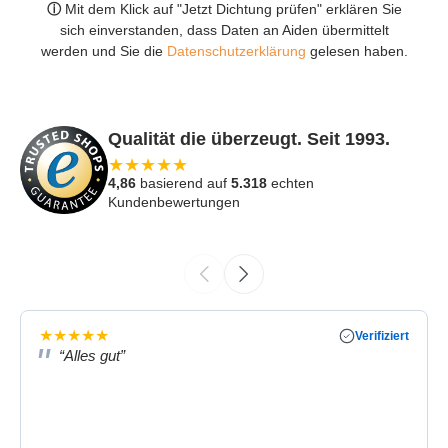
ⓘ
Mit dem Klick auf "Jetzt Dichtung prüfen" erklären Sie
sich einverstanden, dass Daten an Aiden übermittelt
werden und Sie die
Datenschutzerklärung
gelesen haben.
Qualität die überzeugt. Seit 1993.
★
★
★
★
★
4,86
basierend auf
5.318
echten
Kundenbewertungen
★
★
★
★
★
Verifiziert
“Alles gut”