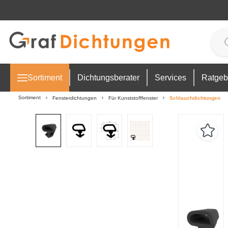
 Hauptinhalt springen
Zur Suche springen
Zur Hauptnavigation springen
Sortiment
Dichtungsberater
Services
Ratgeb
Sortiment
Fensterdichtungen
Für Kunststofffenster
Schlauchdichtungen
Bildergalerie überspringen