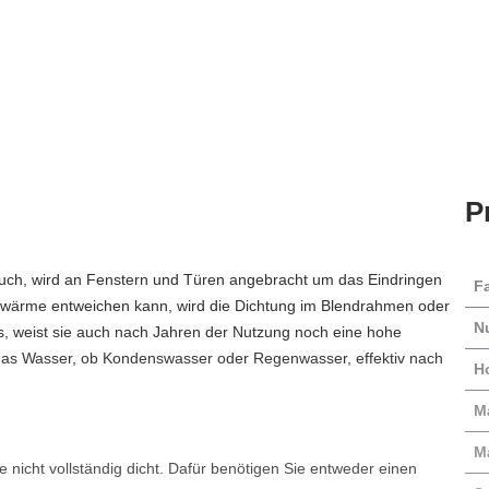
P
auch, wird an Fenstern und Türen angebracht um das Eindringen
F
izwärme entweichen kann, wird die Dichtung im Blendrahmen oder
N
s, weist sie auch nach Jahren der Nutzung noch eine hohe
 das Wasser, ob Kondenswasser oder Regenwasser, effektiv nach
H
Ma
M
 nicht vollständig dicht. Dafür benötigen Sie entweder einen