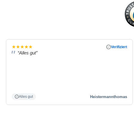
★
★
★
★
★
Verifiziert
“Alles gut”
Heistermannthomas
Alles gut