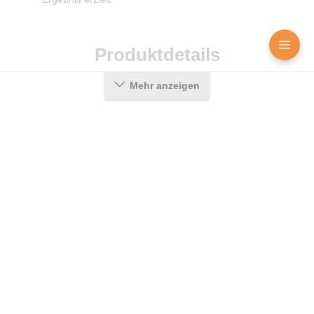
Produktdetails
Mehr anzeigen
Farbe:
Schwarz
Nutbreite in mm:
5,5 mm
Material:
CEGRAN
Maße (H x B):
9 x 8,2 mm
Selbstklebend:
0
Für Brandschutztüren:
Nein
Messenger
Kontakt
Bild-Upload
Hersteller:
Graf-Dichtungen GmbH
Für Feuerschutztüren:
Nein