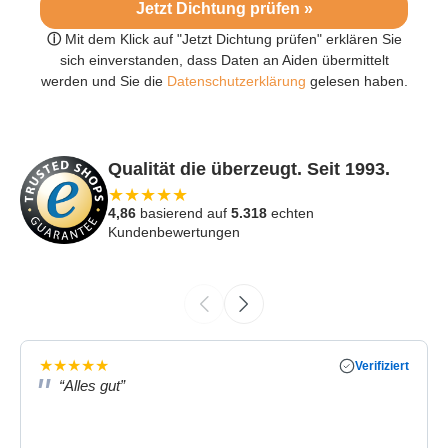
Jetzt Dichtung prüfen »
ⓘ
Mit dem Klick auf "Jetzt Dichtung prüfen" erklären Sie
sich einverstanden, dass Daten an Aiden übermittelt
werden und Sie die
Datenschutzerklärung
gelesen haben.
Qualität die überzeugt. Seit 1993.
★
★
★
★
★
4,86
basierend auf
5.318
echten
Kundenbewertungen
★
★
★
★
★
Verifiziert
“Alles gut”