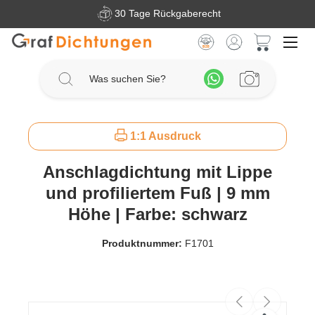
30 Tage Rückgaberecht
Zum Hauptinhalt springen
Warenkorb 
1:1 Ausdruck
Anschlagdichtung mit Lippe
und profiliertem Fuß | 9 mm
Höhe | Farbe: schwarz
Produktnummer:
F1701
Bildergalerie überspringen