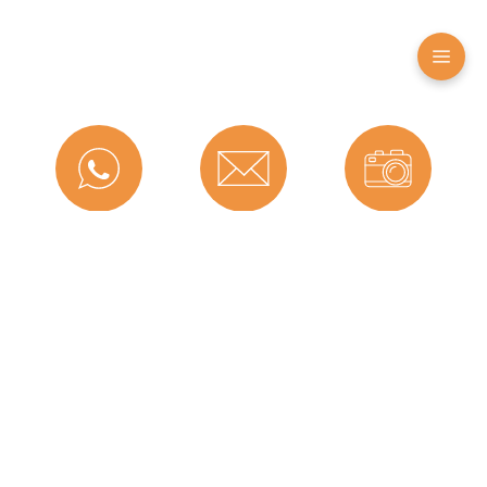
Farbe:
Schwarz
Nutbreite in
9 mm
mm:
Hohlkammern:
1
Montageart:
Zum Einnuten
Material:
TPE (Thermoplastisches
Elastomer)
Messenger
Kontakt
Bild-Upload
Maße (H x B):
10 x 9,5 mm
Selbstklebend:
0
Hersteller:
Graf-Dichtungen GmbH
Herstellerinformationen
Telefon
Ratgeber
Versand