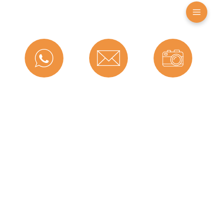
Produktdetails
Farbe:
Schwarz
Nutbreite in mm:
9 mm
Material:
TPE (Thermoplastisches
Elastomer)
Messenger
Kontakt
Bild-Upload
Maße (H x B):
9 x 8
Selbstklebend:
0
Für
Nein
Brandschutztüren:
Hersteller:
Graf Dichtungen
Telefon
Ratgeber
Versand
Für
Nein
Feuerschutztüren: