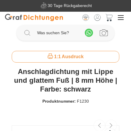
30 Tage Rückgaberecht
Zum Hauptinhalt springen
Warenkorb 
1:1 Ausdruck
Anschlagdichtung mit Lippe
und glattem Fuß | 8 mm Höhe |
Farbe: schwarz
Produktnummer:
F1230
Bildergalerie überspringen