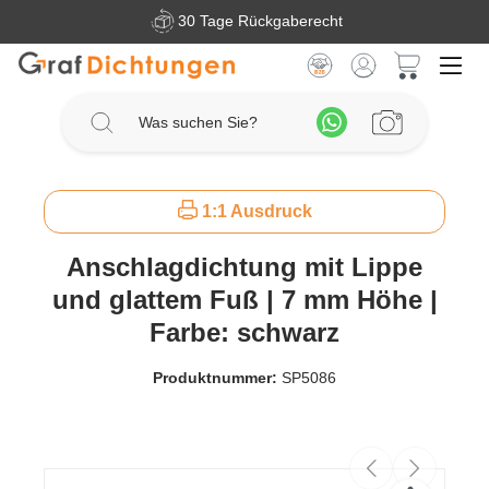
30 Tage Rückgaberecht
Zum Hauptinhalt springen
Warenkorb 
1:1 Ausdruck
Anschlagdichtung mit Lippe
und glattem Fuß | 7 mm Höhe |
Farbe: schwarz
Produktnummer:
SP5086
Bildergalerie überspringen