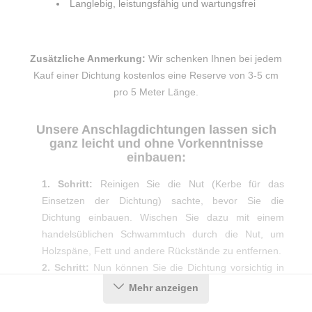
Langlebig, leistungsfähig und wartungsfrei
Zusätzliche Anmerkung:
Wir schenken Ihnen bei jedem
Kauf einer Dichtung kostenlos eine Reserve von 3-5 cm
pro 5 Meter Länge.
Unsere Anschlagdichtungen lassen sich
ganz leicht und ohne Vorkenntnisse
einbauen:
1. Schritt:
Reinigen Sie die Nut (Kerbe für das
Einsetzen der Dichtung) sachte, bevor Sie die
Dichtung einbauen. Wischen Sie dazu mit einem
handelsüblichen Schwammtuch durch die Nut, um
Holzspäne, Fett und andere Rückstände zu entfernen.
2. Schritt:
Nun können Sie die Dichtung vorsichtig in
die Nut eindrücken. Achten Sie darauf, das Profil dabei
Mehr anzeigen
nicht zu überdehnen oder zu starken Druck