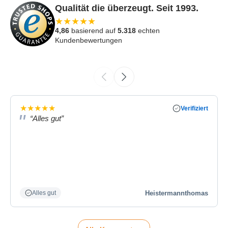
Qualität die überzeugt. Seit 1993.
★
★
★
★
★
4,86
basierend auf
5.318
echten
Kundenbewertungen
★
★
★
★
★
Verifiziert
“Alles gut”
Heistermannthomas
Alles gut