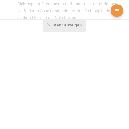
Dichtungsprofil behutsam und ohne es zu überdehnen
(z. B. durch Auseinanderziehen der Dichtung) oder zu
starken Druck in die Nut stecken.
3. Schritt:
Achten Sie auf saubere Gehrungsschnitte in
Mehr anzeigen
den Ecken, damit die Dichtung auch dort ein optimales
Dichtergebnis erzielt.
Produktdetails
Farbe:
Schwarz
Nutbreite in mm:
5 mm
Messenger
Kontakt
Bild-Upload
Montageart:
Zum Einnuten
Material:
CEGRAN
Maße (H x B):
6,8 x 13,8 mm