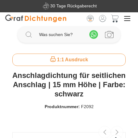
30 Tage Rückgaberecht
Zum Hauptinhalt springen
Warenkorb 
1:1 Ausdruck
Anschlagdichtung für seitlichen
Anschlag | 15 mm Höhe | Farbe:
schwarz
Produktnummer:
F2092
Bildergalerie überspringen