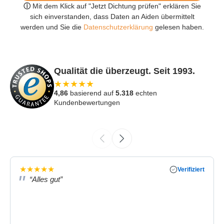
ⓘ
Mit dem Klick auf "Jetzt Dichtung prüfen" erklären Sie
sich einverstanden, dass Daten an Aiden übermittelt
werden und Sie die
Datenschutzerklärung
gelesen haben.
Qualität die überzeugt. Seit 1993.
★
★
★
★
★
4,86
basierend auf
5.318
echten
Kundenbewertungen
★
★
★
★
★
Verifiziert
“Alles gut”