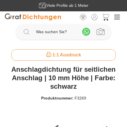
Viele Profile ab 1 Meter
Zum Hauptinhalt springen
Warenkorb 
1:1 Ausdruck
Anschlagdichtung für seitlichen
Anschlag | 10 mm Höhe | Farbe:
schwarz
Produktnummer:
F3269
Bildergalerie überspringen