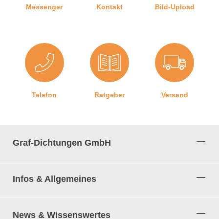
Besonderheiten der Dichtung
Messenger
Kontakt
Bild-Upload
Sehr gute Witterungs- und Ozonbeständigkeit
Die Dichtung ist mit wasserverdünnbaren Acrylat-
Lacken und mit umweltfreundlichen Lacken verträglich
Beinhaltet keine gefährlichen Chemikalien
100% Recyclingfähig
REACH Konform
Besonders langlebig, leistungsfähig und wartungsfrei
Telefon
Ratgeber
Versand
Eine wichtige Information für Sie:
Wir bieten Ihnen bei
jedem Verkauf kostenlos einen Zuschnitt von 3-5 cm pro 5
Graf-Dichtungen GmbH
Meter Länge, um sicherzustellen, dass Sie genügend
Dichtungsmaterial haben.
Infos & Allgemeines
Unsere Anschlagdichtungen lassen sich
ganz einfach und ohne Vorkenntnisse
einbauen:
News & Wissenswertes