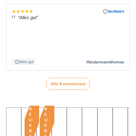
★
★
★
★
★
Verifiziert
“Alles gut”
Heistermannthomas
Alles gut
Alle Kommentare
B
B
E
E
LI
LI
E
E
B
B