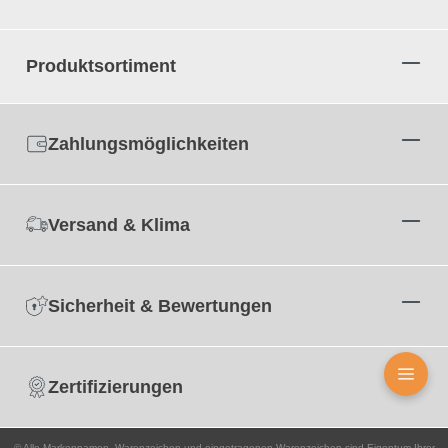
Vor dem Einbau sollten Sie die Nut (Kerbe für das
Einsetzen der Dichtung) mit einem leicht angefeuchteten
Schwammtuch reinigen. Es reicht einmal damit durch die
Produktsortiment
Nut zu fahren, um eventuellen Staub und Schmutz zu
entfernen.
Danach können Sie das Dichtungsprofil vorsichtig und
ohne es zu überdehnen, in die Nut einsetzen.
Zahlungsmöglichkeiten
Besonders bei den Ecken sollten Sie auf saubere
Gehrungsschnitte achten, damit die Dichtung optimal
abschließt.
Versand & Klima
Produktdetails
Sicherheit & Bewertungen
Farbe:
Schwarz
Nutbreite in mm:
5 mm
Zertifizierungen
Falzbreite in mm:
17 mm
© Alle Markennamen, Warenzeichen und eingetragenen Warenzeichen sind Eigentum Ihrer