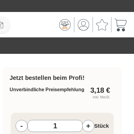
Warenk
Jetzt bestellen beim Profi!
3,18
€
Unverbindliche Preisempfehlung
inkl. MwSt.
Produkt Anzahl: Gib den gewünschten W
-
+
Stück