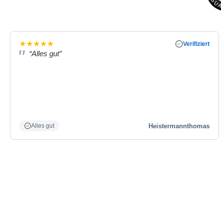
★
★
★
★
★
Verifiziert
“Alles gut”
Heistermannthomas
Alles gut