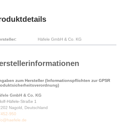
roduktdetails
rsteller:
Häfele GmbH & Co. KG
erstellerinformationen
ngaben zum Hersteller (Informationspflichten zur GPSR
roduktsicherheitsverordnung)
äfele GmbH & Co. KG
olf-Häfele-Straße 1
2202 Nagold, Deutschland
7452-950
nfo@haefele.de