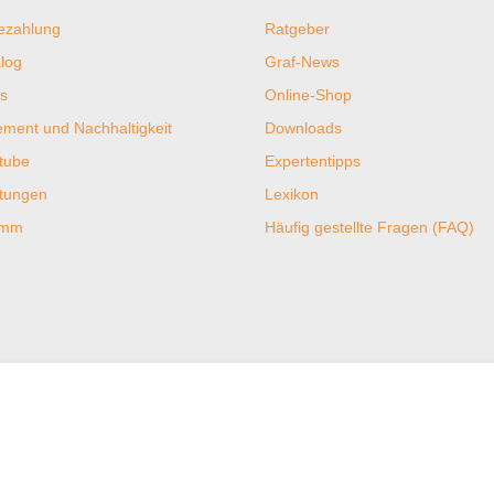
ezahlung
Ratgeber
log
Graf-News
s
Online-Shop
ent und Nachhaltigkeit
Downloads
tube
Expertentipps
htungen
Lexikon
ramm
Häufig gestellte Fragen (FAQ)
 & Klima
Sicherheit & Bewert