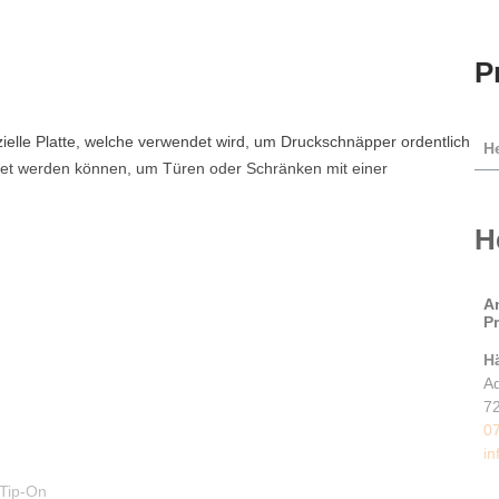
P
zielle Platte, welche verwendet wird, um Druckschnäpper ordentlich
He
ndet werden können, um Türen oder Schränken mit einer
H
A
P
H
Ad
7
0
i
 Tip-On