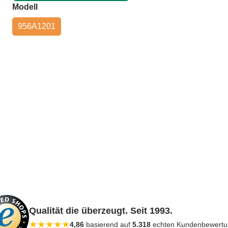
auswählen
Modell
956A1201
Qualität die überzeugt. Seit 1993.
★
★
★
★
★
4,86
basierend auf
5.318
echten Kundenbewert