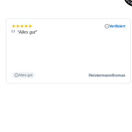
★
★
★
★
★
Verifiziert
“Alles gut”
Heistermannthomas
Alles gut