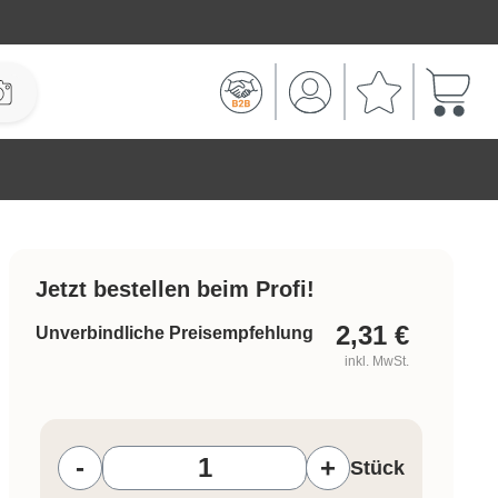
Warenk
Jetzt bestellen beim Profi!
2,31
€
Unverbindliche Preisempfehlung
inkl. MwSt.
Produkt Anzahl: Gib den gewünschten W
-
+
Stück