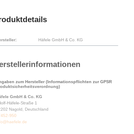
roduktdetails
rsteller:
Häfele GmbH & Co. KG
erstellerinformationen
ngaben zum Hersteller (Informationspflichten zur GPSR
roduktsicherheitsverordnung)
äfele GmbH & Co. KG
olf-Häfele-Straße 1
2202 Nagold, Deutschland
7452-950
nfo@haefele.de