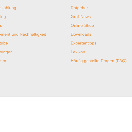
ezahlung
Ratgeber
log
Graf-News
s
Online-Shop
ent und Nachhaltigkeit
Downloads
tube
Expertentipps
htungen
Lexikon
ramm
Häufig gestellte Fragen (FAQ)
 & Klima
Sicherheit & Bewert