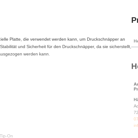
P
zielle Platte, die verwendet werden kann, um Druckschnäpper an
He
tabilität und Sicherheit für den Druckschnäpper, da sie sicherstellt,
herausgezogen werden kann.
H
A
P
H
Ad
7
0
i
 Tip-On