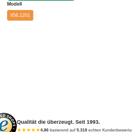
auswählen
Modell
956.1201
Qualität die überzeugt. Seit 1993.
★
★
★
★
★
4,86
basierend auf
5.318
echten Kundenbewert